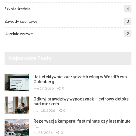
Szkoła średnia
4
Zawody sportowe
3
Uczelnie wyższe
2
Najnowsze Posty
Jak efektywnie zarządzać treścią w WordPress
Gutenberg…
kwi 17, 2026
0
Odkryj prawdziwy wypoczynek – cyfrowy detoks
nad morzem…
mar 18, 2026
0
Rezerwacja kampera: first minute czy last minute
–…
lut 28, 2026
0