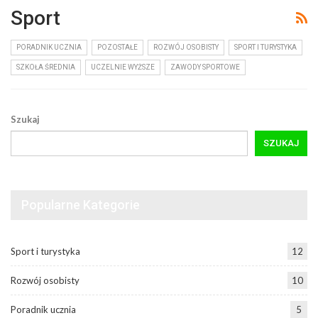
Sport
PORADNIK UCZNIA
POZOSTAŁE
ROZWÓJ OSOBISTY
SPORT I TURYSTYKA
SZKOŁA ŚREDNIA
UCZELNIE WYŻSZE
ZAWODY SPORTOWE
Szukaj
SZUKAJ
Popularne Kategorie
Sport i turystyka
12
Rozwój osobisty
10
Poradnik ucznia
5