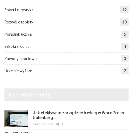
Sport i turystyka
12
Rozwój osobisty
10
Poradnik ucznia
5
Szkoła średnia
4
Zawody sportowe
3
Uczelnie wyższe
2
Najnowsze Posty
Jak efektywnie zarządzać treścią w WordPress
Gutenberg…
kwi 17, 2026
0