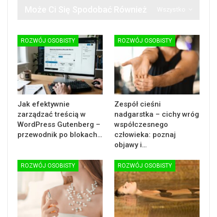
Może Ci Się Spodobać Również
Wszystko
ROZWÓJ OSOBISTY
ROZWÓJ OSOBISTY
Jak efektywnie
Zespół cieśni
zarządzać treścią w
nadgarstka – cichy wróg
WordPress Gutenberg –
współczesnego
przewodnik po blokach…
człowieka: poznaj
objawy i…
ROZWÓJ OSOBISTY
ROZWÓJ OSOBISTY