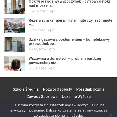
Odkryj prawdziwy wypoczynek – cyfrowy detoks
nad morzem…
mar 18, 2026
0
Rezerwacja kampera: first minute czy last minute
–…
lut 28, 2026
0
Szafka gazowa z postumentem – kompleksowy
przewodnik po…
sty 30, 2026
0
Wszawica u dorosłych – problem bardziej
powszechny niż…
gru 18, 2025
0
Szkoła Średnia
Rozwój Osobisty
Poradnik Ucznia
Zawody Sportowe
Uczelnie Wyższe
Ta strona korzysta z ciasteczek aby świadczyć usługi na
najwyższym poziomie. Dalsze korzystanie ze strony oznacza,
© 2026 - Wszystkie prawa zastrzeżone. Design by
S 90
że zgadzasz się na ich użycie.