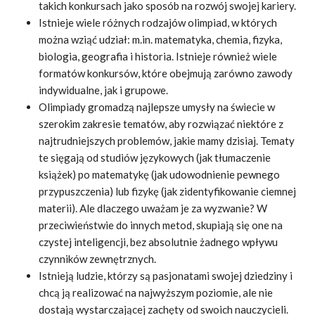
takich konkursach jako sposób na rozwój swojej kariery.
Istnieje wiele różnych rodzajów olimpiad, w których
można wziąć udział: m.in. matematyka, chemia, fizyka,
biologia, geografia i historia. Istnieje również wiele
formatów konkursów, które obejmują zarówno zawody
indywidualne, jak i grupowe.
Olimpiady gromadzą najlepsze umysły na świecie w
szerokim zakresie tematów, aby rozwiązać niektóre z
najtrudniejszych problemów, jakie mamy dzisiaj. Tematy
te sięgają od studiów językowych (jak tłumaczenie
książek) po matematykę (jak udowodnienie pewnego
przypuszczenia) lub fizykę (jak zidentyfikowanie ciemnej
materii). Ale dlaczego uważam je za wyzwanie? W
przeciwieństwie do innych metod, skupiają się one na
czystej inteligencji, bez absolutnie żadnego wpływu
czynników zewnętrznych.
Istnieją ludzie, którzy są pasjonatami swojej dziedziny i
chcą ją realizować na najwyższym poziomie, ale nie
dostają wystarczającej zachęty od swoich nauczycieli.