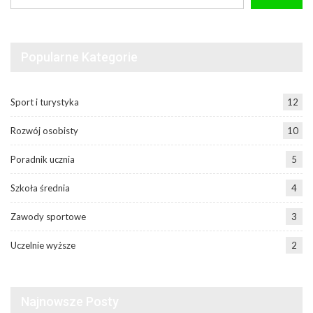
Popularne Kategorie
Sport i turystyka
12
Rozwój osobisty
10
Poradnik ucznia
5
Szkoła średnia
4
Zawody sportowe
3
Uczelnie wyższe
2
Najnowsze Posty