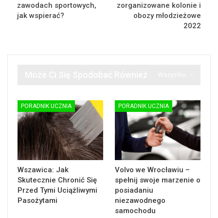
zawodach sportowych,
zorganizowane kolonie i
jak wspierać?
obozy młodzieżowe
2022
Może Ci Się Spodobać Również
Wszystko
PORADNIK UCZNIA
PORADNIK UCZNIA
Wszawica: Jak
Volvo we Wrocławiu –
Skutecznie Chronić Się
spełnij swoje marzenie o
Przed Tymi Uciążliwymi
posiadaniu
Pasożytami
niezawodnego
samochodu