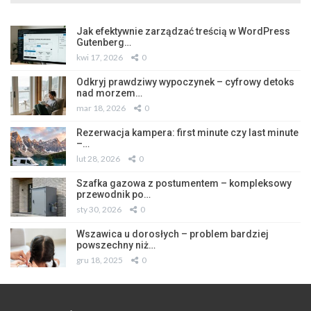
Jak efektywnie zarządzać treścią w WordPress
Gutenberg…
kwi 17, 2026
0
Odkryj prawdziwy wypoczynek – cyfrowy detoks
nad morzem…
mar 18, 2026
0
Rezerwacja kampera: first minute czy last minute
–…
lut 28, 2026
0
Szafka gazowa z postumentem – kompleksowy
przewodnik po…
sty 30, 2026
0
Wszawica u dorosłych – problem bardziej
powszechny niż…
gru 18, 2025
0